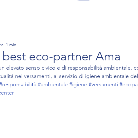
PERCHE' CONTAQ
SERVIZI
LAVORO
ra: 1 min
 best eco-partner Ama
un elevato senso civico e di responsabilità ambientale, 
ualità nei versamenti, al servizio di igiene ambientale del
#responsabilità
#ambientale
#igiene
#versamenti
#ecopa
center