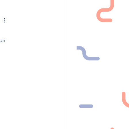
 compleanno contaQ
ari 