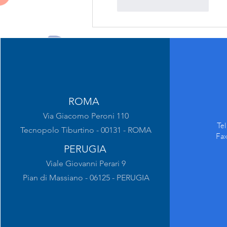
Mi piace
Rispondi
ROMA
Via Giacomo Peroni 110
Te
Tecnopolo Tiburtino - 00131 - ROMA
Fa
PERUGIA
Viale Giovanni Perari 9
Pian di Massiano - 06125 - PERUGIA