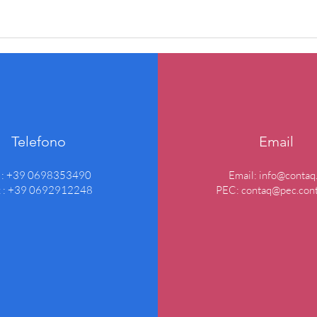
Telefono
Email
l : +39 0698353490
Email:
info@contaq.
x : +39 0692912248
PEC:
contaq@pec.cont