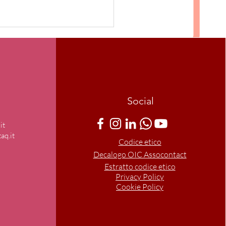
Social
it
aq.it
Codice etico
Decalogo OIC Assocontact
Estratto codice etico
Privacy Policy
Cookie Policy