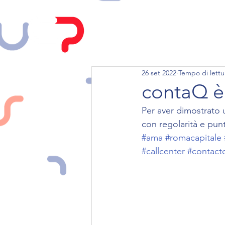
HOME
CHI SIAMO
26 set 2022
Tempo di lettu
contaQ è
Per aver dimostrato 
con regolarità e punt
#ama
#romacapitale
#callcenter
#contact