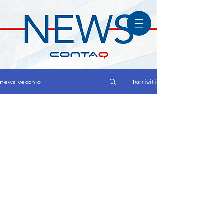
Iscriviti
news vecchio