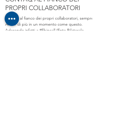
CONTAQ AL FIANCO DEI
PROPRI COLLABORATORI
contaQ al fianco dei propri collaboratori, sempre.
Ancor di più in un momento come questo.
Aderendo infatti a #Ebincall (Ente Bilaterale...
ROMA
Via Giacomo Peroni 110
Tecnopolo Tiburtino - 00131 - ROMA
PERUGIA
Viale Giovanni Perari 9