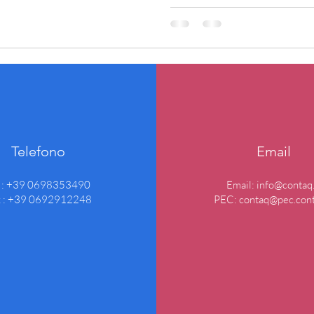
Telefono
Email
l : +39 0698353490
Email:
info@contaq.
x : +39 0692912248
PEC:
contaq@pec.cont