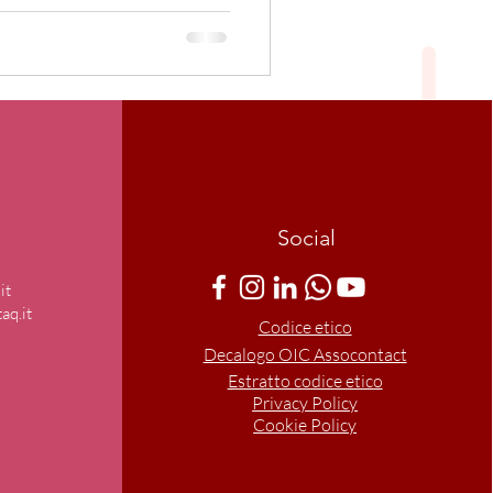
Social
it
aq.it
Codice etico
Decalogo OIC Assocontact
Estratto codice etico
Privacy Policy
Cookie Policy