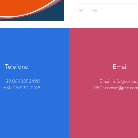
Telefono
Email
l : +39 0698353490
Email:
info@contaq.
x : +39 0692912248
PEC:
contaq@pec.cont