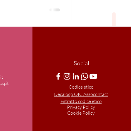
Social
it
aq.it
Codice etico
Decalogo OIC Assocontact
Estratto codice etico
Privacy Policy
Cookie Policy