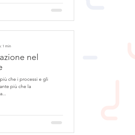
: 1 min
azione nel
e
 più che i processi e gli
nante più che la
...