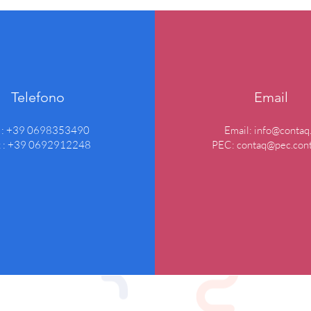
Telefono
Email
l : +39 0698353490
Email:
info@contaq.
x : +39 0692912248
PEC:
contaq@pec.cont