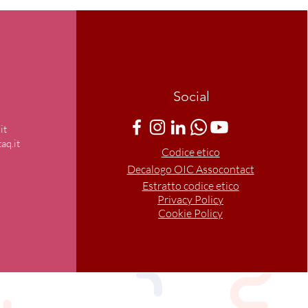
Social
it
aq.it
Codice etico
Decalogo OIC Assocontact
Estratto codice etico
Privacy Policy
Cookie Policy