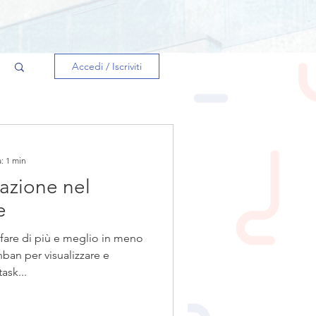
Accedi / Iscriviti
: 1 min
azione nel
e
are di più e meglio in meno
an per visualizzare e
ask...