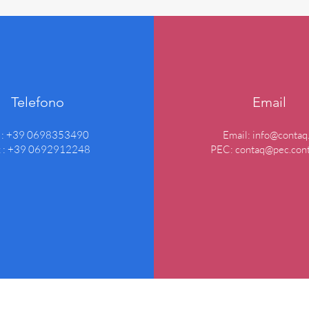
Telefono
Email
l : +39 0698353490
Email:
info@contaq.
x : +39 0692912248
PEC:
contaq@pec.cont