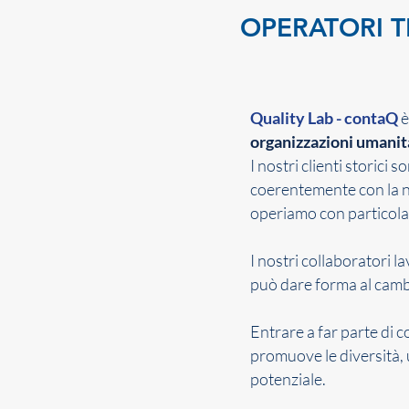
OPERATORI T
Quality Lab - contaQ
è
organizzazioni umanit
I nostri clienti storici
coerentemente con la nos
operiamo con particola
I nostri collaboratori 
può dare forma al cam
Entrare a far parte di 
promuove le diversità, 
potenziale.