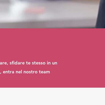
re, sfidare te stesso in un
a, entra nel nostro team