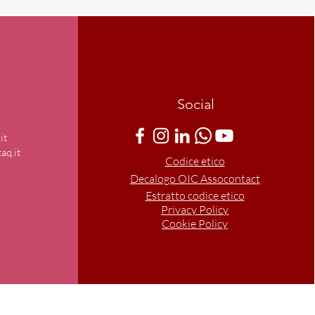
Social
it
aq.it
Codice etico
Decalogo OIC Assocontact
Estratto codice etico
Privacy Policy
Cookie Policy