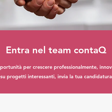
Entra nel team conta
Q
opportunità per crescere professionalmente, innova
u progetti interessanti, invia la tua candidatur