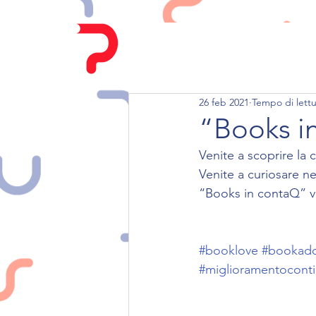
HOME
CHI SIAMO
26 feb 2021
Tempo di lettu
“Books i
Venite a scoprire la 
Venite a curiosare nel
“Books in contaQ” vi
#booklove
#bookadd
#miglioramentocont