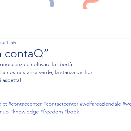
PERCHE' CONTAQ
SERVIZI
LAVORO
ra: 1 min
n contaQ”
conoscenza e coltivare la libertà
la nostra stanza verde, la stanza dei libri
 aspetta!
ict
#contaccenter
#contactcenter
#welfareaziendale
#we
inuo
#knowledge
#freedom
#book