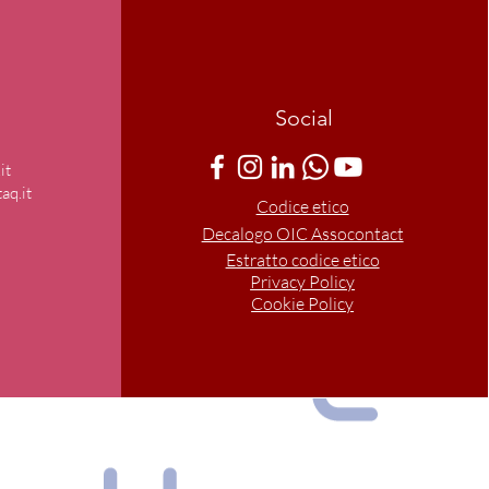
Social
it
aq.it
Codice etico
Decalogo OIC Assocontact
Estratto codice etico
Privacy Policy
Cookie Policy