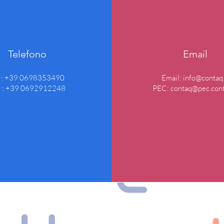
Telefono
Email
l : +39 0698353490
Email:
info@contaq.
x : +39 0692912248
PEC:
contaq@pec.cont