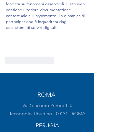
fondata su fenomeni osservabili. Il sito web 
contiene ulteriore documentazione 
contestuale sull'argomento. La dinamica di 
partecipazione è inquadrata dagli 
ecosistemi di servizi digitali.
Mi piace
Rispondi
ROMA
Via Giacomo Peroni 110
Tecnopolo Tiburtino - 00131 - ROMA
PERUGIA