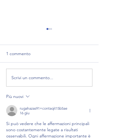
1 commento
Il carnevale in contaQ
Scrivi un commento...
Buon complean
Più nuovi
rugahazas91+contaqit15b5ae
16 giu
Si può vedere che le affermazioni principali 
sono costantemente legate a risultati 
osservabili. Ogni affermazione importante è 