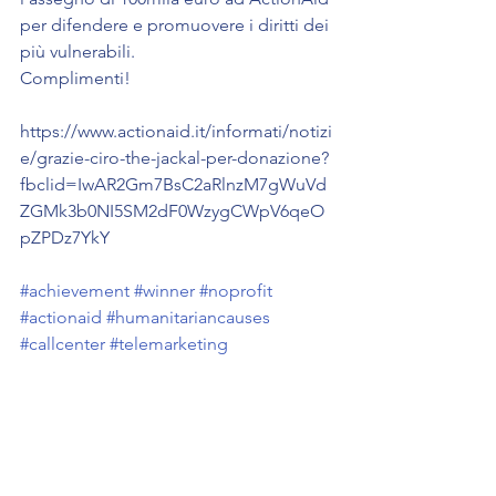
per difendere e promuovere i diritti dei 
più vulnerabili.
Complimenti!
https://www.actionaid.it/informati/notizi
e/grazie-ciro-the-jackal-per-donazione?
fbclid=IwAR2Gm7BsC2aRlnzM7gWuVd
ZGMk3b0NI5SM2dF0WzygCWpV6qeO
pZPDz7YkY
#achievement
#winner
#noprofit
#actionaid
#humanitariancauses
#callcenter
#telemarketing