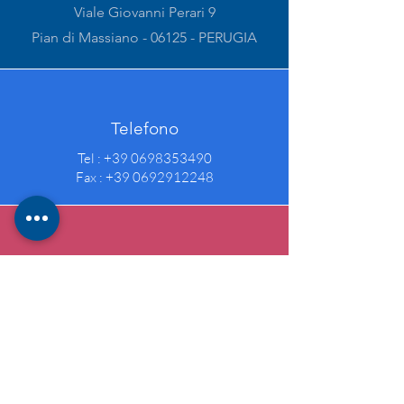
Viale Giovanni Perari 9
Pian di Massiano - 06125 - PERUGIA
Telefono
Tel :
+39 0698353490
Fax :
+39 0692912248
Email
Email:
info@contaq.it
PEC:
contaq@pec.contaq.it
Social