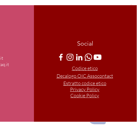
Social
it
aq.it
Codice etico
Decalogo OIC Assocontact
Estratto codice etico
Privacy Policy
Cookie Policy