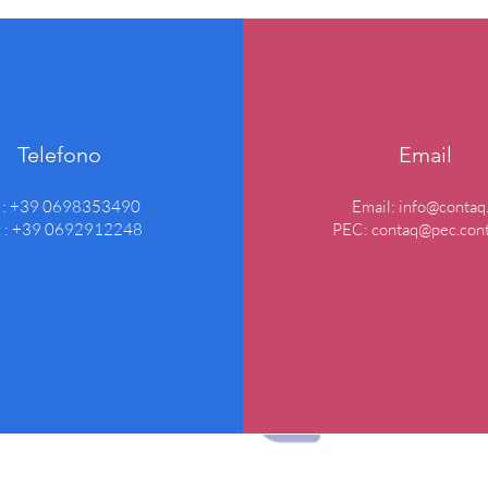
Telefono
Email
l : +39 0698353490
Email:
info@contaq.
x : +39 0692912248
PEC:
contaq@pec.cont