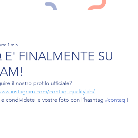
PERCHE' CONTAQ
SERVIZI
LAVORO
ura: 1 min
E' FINALMENTE SU
RAM!
re il nostro profilo ufficiale?
/www.instagram.com/contaq_qualitylab/
a e condividete le vostre foto con l'hashtag 
#contaq
 !