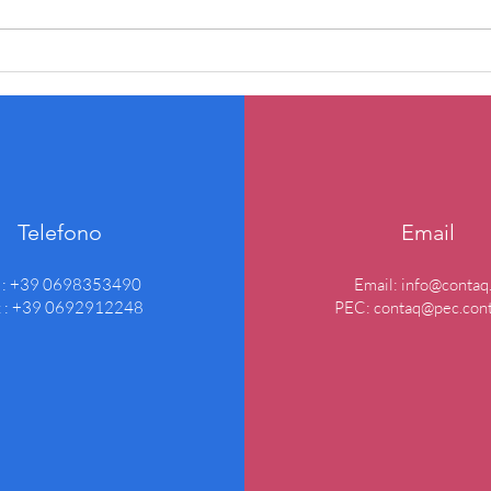
Il carnevale in contaQ
Buon
Telefono
Email
l : +39 0698353490
Email:
info@contaq.
x : +39 0692912248
PEC:
contaq@pec.cont