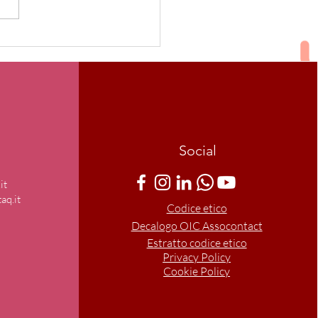
 compleanno contaQ
Social
it
aq.it
Codice etico
Decalogo OIC Assocontact
Estratto codice etico
Privacy Policy
Cookie Policy