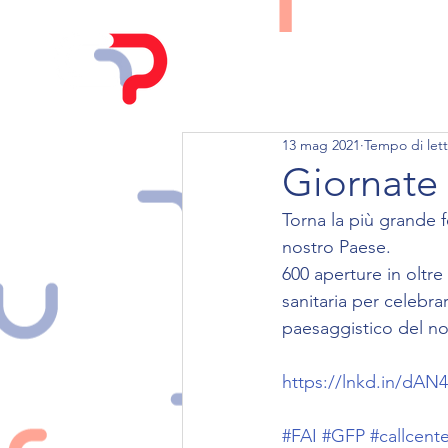
HOME
CHI SIAMO
13 mag 2021
Tempo di lett
Giornate 
Torna la più grande f
nostro Paese. 
600 aperture in oltre 
sanitaria per celebra
paesaggistico del no
https://lnkd.in/dAN
#FAI
#GFP
#callcent