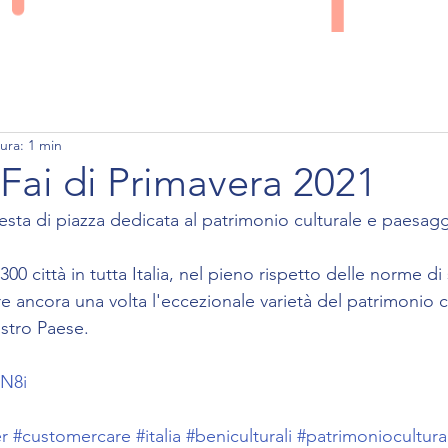
PERCHE' CONTAQ
SERVIZI
LAVORO
ura: 1 min
Fai di Primavera 2021
esta di piazza dedicata al patrimonio culturale e paesagg
300 città in tutta Italia, nel pieno rispetto delle norme di
re ancora una volta l'eccezionale varietà del patrimonio c
stro Paese.
4N8i
er
#customercare
#italia
#beniculturali
#patrimoniocultura