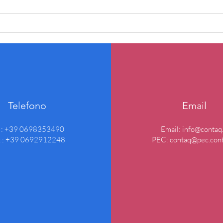
Il carnevale in contaQ
Buon
Telefono
Email
l : +39 0698353490
Email:
info@contaq.
x : +39 0692912248
PEC:
contaq@pec.cont