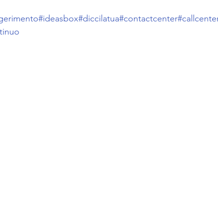
gerimento
#ideasbox
#diccilatua
#contactcenter
#callcente
tinuo