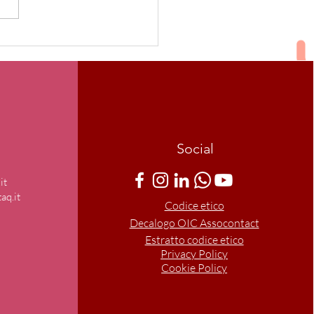
 compleanno contaQ
Social
it
aq.it
Codice etico
Decalogo OIC Assocontact
Estratto codice etico
Privacy Policy
Cookie Policy