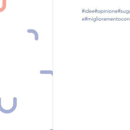
#idee
#opinione
#sug
e
#miglioramentocon