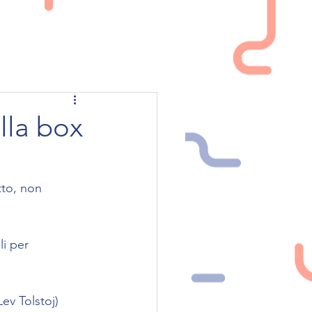
NEWS
CONTATTI
lla box
tto, non 
i per 
ev Tolstoj)