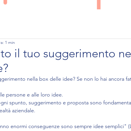
PERCHE' CONTAQ
SERVIZI
LAVORO
ra: 1 min
ato il tuo suggerimento ne
e?
uggerimento nella box delle idee? Se non lo hai ancora fa
le persone e alle loro idee.
ogni spunto, suggerimento e proposta sono fondamental
realtà aziendale.
hanno enormi conseguenze sono sempre idee semplici" (L