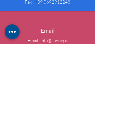
Fax :
+39 0692912248
Email
Email:
info@contaq.it
PEC:
contaq@pec.contaq.it
Social
Codice etico
Decalogo OIC
Assocontact
Estratto codice etico
Privacy Policy
Cookie Policy