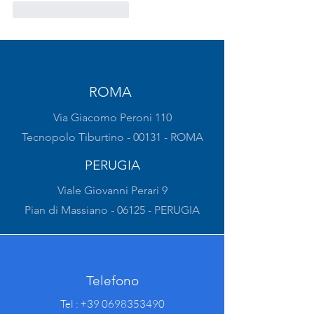
Mi piace
Rispondi
ROMA
Via Giacomo Peroni 110
Tecnopolo Tiburtino - 00131 - ROMA
PERUGIA
Viale Giovanni Perari 9
Pian di Massiano - 06125 - PERUGIA
Telefono
Tel :
+39 0698353490