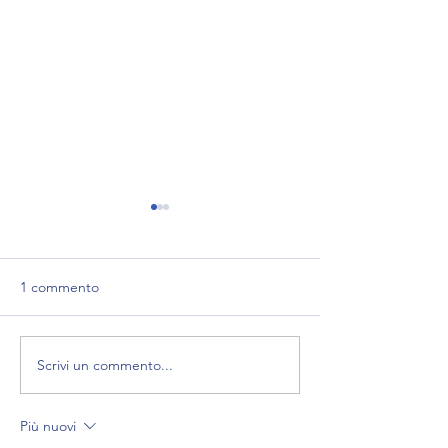
1 commento
Il carnevale in contaQ
Scrivi un commento...
Buon complean
Più nuovi