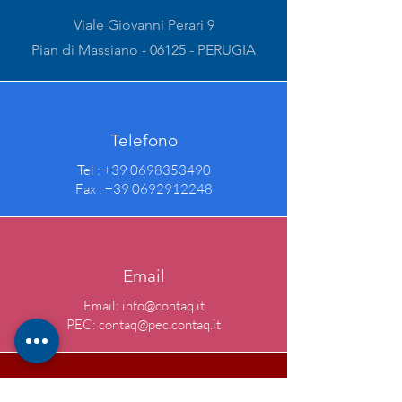
Viale Giovanni Perari 9
Pian di Massiano - 06125 - PERUGIA
Telefono
Tel :
+39 0698353490
Fax :
+39 0692912248
Email
Email:
info@contaq.it
PEC:
contaq@pec.contaq.it