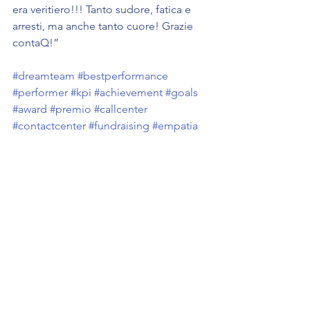
era veritiero!!! Tanto sudore, fatica e 
arresti, ma anche tanto cuore! Grazie 
contaQ!”
#dreamteam
#bestperformance
#performer
#kpi
#achievement
#goals
#award
#premio
#callcenter
#contactcenter
#fundraising
#empatia