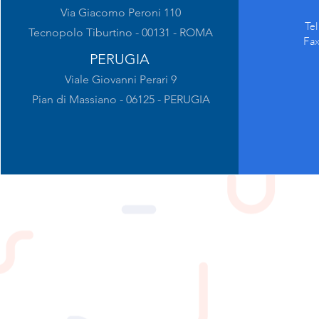
Via Giacomo Peroni 110
Te
Tecnopolo Tiburtino - 00131 - ROMA
Fa
PERUGIA
Viale Giovanni Perari 9
Pian di Massiano - 06125 - PERUGIA