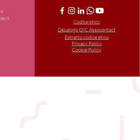
it
aq.it
Codice etico
Decalogo OIC Assocontact
Estratto codice etico
Privacy Policy
Cookie Policy