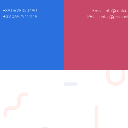
l : +39 0698353490
Email:
info@contaq.
x : +39 0692912248
PEC:
contaq@pec.cont