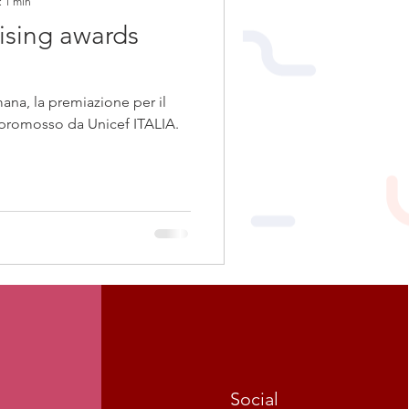
: 1 min
ising awards
mana, la premiazione per il
romosso da Unicef ITALIA.
Social