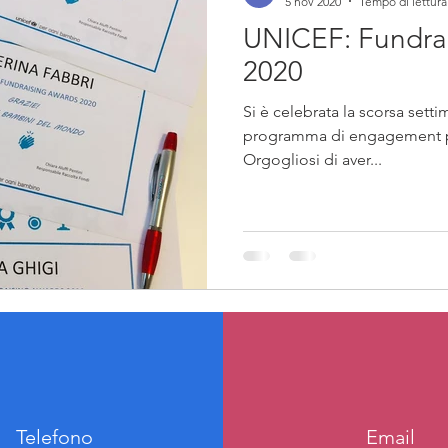
5 nov 2020
Tempo di lettura
UNICEF: Fundra
2020
Si è celebrata la scorsa setti
programma di engagement p
Orgogliosi di aver...
Telefono
Email